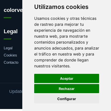
Utilizamos cookies
colorverde.es
Usamos cookies y otras técnicas
de rastreo para mejorar tu
experiencia de navegación en
Legal
nuestra web, para mostrarte
contenidos personalizados y
anuncios adecuados, para analizar
Legal
el tráfico en nuestra web y para
Cookies
comprender de donde llegan
Contacto
nuestros visitantes.
Aceptar
Rechazar
Update cookies preferences
Separar en sílabas
Configurar
Copyright © 2024 colorverde.es